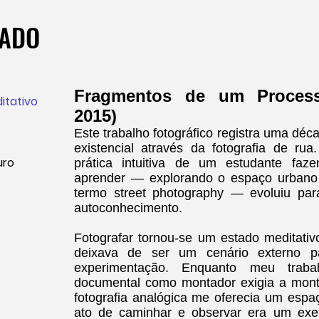
RADO
Fragmentos de um Processo
itativo
2015)
Este trabalho fotográfico registra uma déc
existencial através da fotografia de 
uro
prática intuitiva de um estudante faz
aprender — explorando o espaço urbano
termo street photography — evoluiu pa
autoconhecimento.
Fotografar tornou-se um estado meditativ
deixava de ser um cenário externo p
experimentação. Enquanto meu trabal
documental como montador exigia a monta
fotografia analógica me oferecia um espa
ato de caminhar e observar era um exe